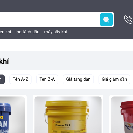
én khí
lọc tách dầu
máy sấy khí
khí
h
Tên A-Z
Tên Z-A
Giá tăng dần
Giá giảm dần