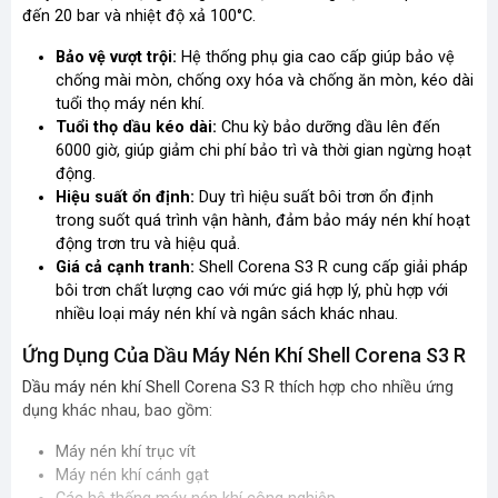
đến 20 bar và nhiệt độ xả 100°C.
Bảo vệ vượt trội:
Hệ thống phụ gia cao cấp giúp bảo vệ
chống mài mòn, chống oxy hóa và chống ăn mòn, kéo dài
tuổi thọ máy nén khí.
Tuổi thọ dầu kéo dài:
Chu kỳ bảo dưỡng dầu lên đến
6000 giờ, giúp giảm chi phí bảo trì và thời gian ngừng hoạt
động.
Hiệu suất ổn định:
Duy trì hiệu suất bôi trơn ổn định
trong suốt quá trình vận hành, đảm bảo máy nén khí hoạt
động trơn tru và hiệu quả.
Giá cả cạnh tranh:
Shell Corena S3 R cung cấp giải pháp
bôi trơn chất lượng cao với mức giá hợp lý, phù hợp với
nhiều loại máy nén khí và ngân sách khác nhau.
Ứng Dụng Của Dầu Máy Nén Khí Shell Corena S3 R
Dầu máy nén khí Shell Corena S3 R thích hợp cho nhiều ứng
dụng khác nhau, bao gồm:
Máy nén khí trục vít
Máy nén khí cánh gạt