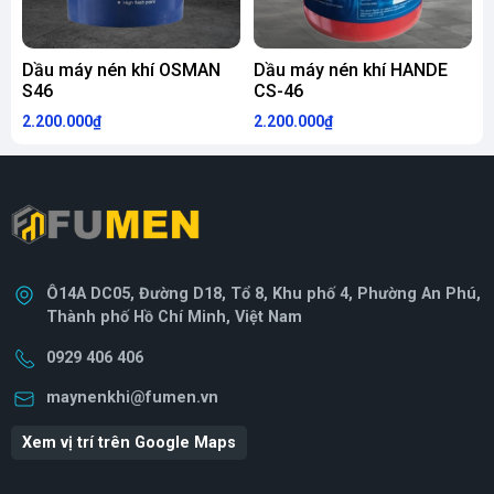
Dầu máy nén khí OSMAN
Dầu máy nén khí HANDE
S46
CS-46
2.200.000₫
2.200.000₫
3
Ô14A DC05, Đường D18, Tổ 8, Khu phố 4, Phường An Phú,
Thành phố Hồ Chí Minh, Việt Nam
0929 406 406
maynenkhi@fumen.vn
Xem vị trí trên Google Maps