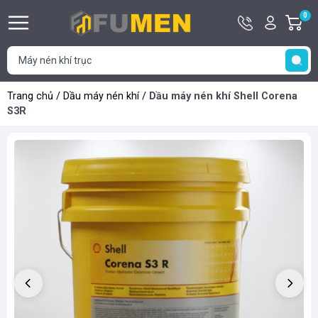
Hotline
Tài
0
G
0929
khoản
h
Hello,
T
406
Khách
t
406
Trang chủ
/
Dầu máy nén khí
/
Dầu máy nén khí Shell Corena
S3R