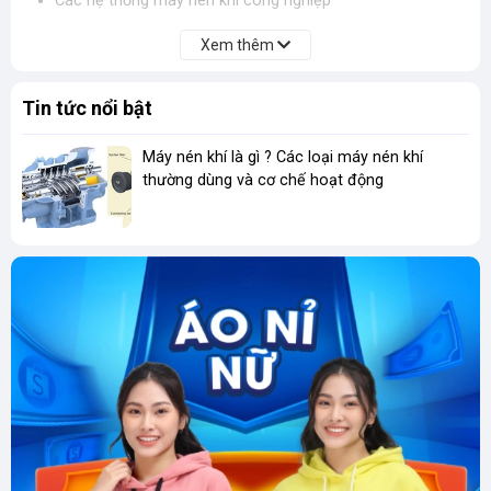
Các hệ thống máy nén khí công nghiệp
Tại Sao Chọn Dầu Máy Nén Khí Shell Corena S3 R
Xem thêm
Từ Á Châu?
Á Châu tự hào là nhà cung cấp dầu máy nén khí Shell Corena
Tin tức nổi bật
S3 R uy tín, với nhiều năm kinh nghiệm trong ngành. Chúng tôi
cam kết mang đến cho khách hàng:
Máy nén khí là gì ? Các loại máy nén khí
thường dùng và cơ chế hoạt động
Sản phẩm chính hãng:
Đảm bảo chất lượng và nguồn
gốc xuất xứ rõ ràng.
Giá cả cạnh tranh:
Luôn có mức giá tốt nhất trên thị
trường.
Tư vấn kỹ thuật chuyên sâu:
Đội ngũ chuyên gia giàu
kinh nghiệm sẵn sàng tư vấn và hỗ trợ khách hàng lựa
chọn sản phẩm phù hợp nhất với nhu cầu.
Dịch vụ hỗ trợ tận tâm:
Hỗ trợ kỹ thuật, giao hàng nhanh
chóng và dịch vụ sau bán hàng chu đáo.
Lưu Ý Khi Sử Dụng Dầu Máy Nén Khí Shell Corena
S3 R
Mặc dù Shell Corena S3 R có nhiều ưu điểm vượt trội, nhưng
cũng cần lưu ý một số điểm sau: