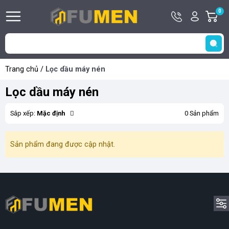
Hotline
Tài
0
G
0929
khoản
h
Hello,
T
406
Khách
t
406
Trang chủ
/
Lọc dầu máy nén
Lọc dầu máy nén
Sắp xếp:
Mặc định
0 Sản phẩm
Sản phẩm đang được cập nhật.