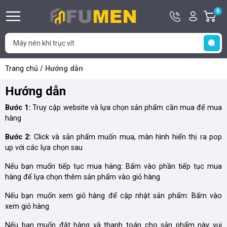
Hotline
Tài
0
G
0929
khoản
h
Hello,
T
406
Khách
t
406
Trang chủ
/
Hướng dẫn
Hướng dẫn
Bước 1:
Truy cập website và lựa chọn sản phẩm cần mua để mua
hàng
Bước 2:
Click và sản phẩm muốn mua, màn hình hiển thị ra pop
up với các lựa chọn sau
Nếu bạn muốn tiếp tục mua hàng: Bấm vào phần tiếp tục mua
hàng để lựa chọn thêm sản phẩm vào giỏ hàng
Nếu bạn muốn xem giỏ hàng để cập nhật sản phẩm: Bấm vào
xem giỏ hàng
Nếu bạn muốn đặt hàng và thanh toán cho sản phẩm này vui